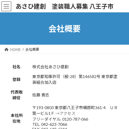
コ
ナ
あさひ建創 塗装職人募集 八王子市
ン
ビ
テ
ゲ
ン
ー
ツ
シ
会社概要
へ
ョ
ス
ン
キ
に
ッ
移
HOME
会社概要
プ
動
社名
株式会社あさひ建創
東京都知事許可（般-28）第146582号 東京都塗
登録
装組合加入店
代表取
佐藤 貴志
締役
〒193-0803 東京都八王子市楢原町361-4 ＵＲ
第一ビル1Ｆ
→アクセス
本社所
フリーダイヤル. 0120-787-066
在地
TEL. 042-623-7066