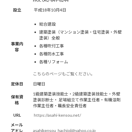
FAX. 042-649-6244
設立
平成18年10月4日
総合建設
建築塗装（マンション塗装・住宅塗装・外壁
塗装）全般
事業内
各種吹付工事
容
各種防水工事
各種リフォーム
こちらのページもご覧ください。
定休日
日曜日
1級建築塗装技能士・2級建築塗装技能士・外壁
保有資
塗装診断士・ 足場組立て作業主任者・有機溶剤
格
作業主任者・職長安全責任者
URL
https://asahi-kensou.net/
メール
asahikensou_hachioji@yahoo.co.jp
アドレ